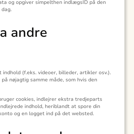
data og opgiver simpelthen indlægsID på den
1 dag.
ra andre
ndhold (f.eks. videoer, billeder, artikler osv.).
ig på nøjagtig samme måde, som hvis den
uger cookies, indlejrer ekstra tredjeparts
ndlejrede indhold, heriblandt at spore din
 konto og en logget ind på det websted.