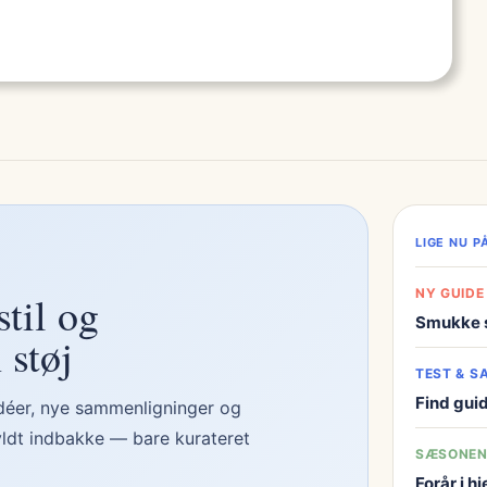
LIGE NU 
NY GUIDE
stil og
Smukke s
 støj
TEST & S
Find gui
idéer, nye sammenligninger og
yldt indbakke — bare kurateret
SÆSONEN
Forår i 