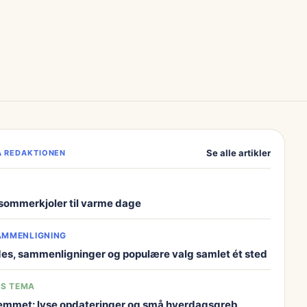
Se alle artikler
PÅ REDAKTIONEN
ommerkjoler til varme dage
AMMENLIGNING
des, sammenligninger og populære valg samlet ét sted
S TEMA
hjemmet: lyse opdateringer og små hverdagsgreb