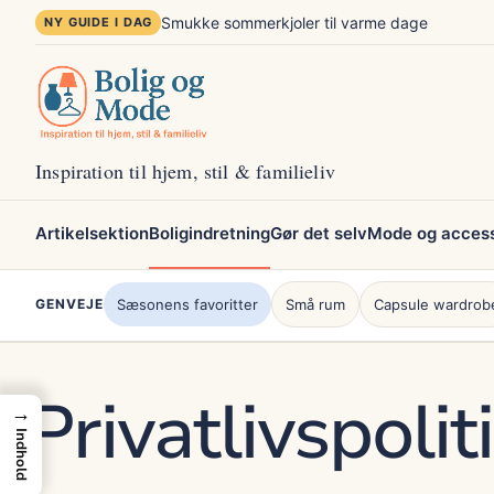
Spring
Smukke sommerkjoler til varme dage
NY GUIDE I DAG
til
indhold
Inspiration til hjem, stil & familieliv
Artikelsektion
Boligindretning
Gør det selv
Mode og access
GENVEJE
Sæsonens favoritter
Små rum
Capsule wardrob
Privatlivspolit
→
Indhold