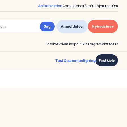
Artikelsektion
Anmeldelser
Forår i hjemmet
Om
Anmeldelser
Nyhedsbrev
Søg
Forside
Privatlivspolitik
Instagram
Pinterest
Test & sammenligning
Find kjole