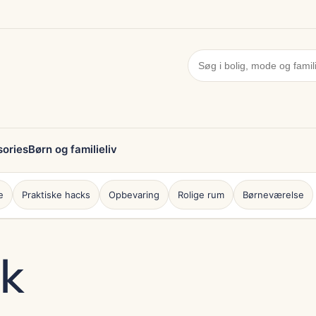
ories
Børn og familieliv
e
Praktiske hacks
Opbevaring
Rolige rum
Børneværelse
ik