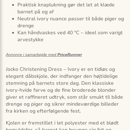
Praktisk knaplukning gør det let at klæde
barnet på og af
Neutral ivory nuance passer til både piger og
drenge
Kan håndvaskes ved 40 °C – ideel som varigt
arvestykke
Annonce i samarbejde med
PriceRunner
Jocko Christening Dress – Ivory er en tidløs og
elegant dåbskjole, der indfanger den højtidelige
stemning på barnets store dag. Den klassiske
ivory-hvide farve og de fine broderede blonder
giver et raffineret udtryk, som står smukt til både
drenge og piger og sikrer mindeværdige billeder
fra kirken og efterfølgende fest.
Kjolen er fremstillet i let polyester med et blødt
bomuldsfor, så barnet kan bevæge sig frit og