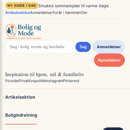
Spring
×
Smukke sommerkjoler til varme dage
NY GUIDE I DAG
til
Artikelsektion
Anmeldelser
Forår i hjemmet
Om
indhold
Anmeldelser
Søg
Nyhedsbrev
Inspiration til hjem, stil & familieliv
Forside
Privatlivspolitik
Instagram
Pinterest
Artikelsektion
Boligindretning