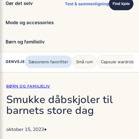
Gør det selv
Test & sammenligning
Find kjole
Mode og accessories
Børn og familieliv
GENVEJE
Sæsonens favoritter
Små rum
Capsule wardrobe
BØRN OG FAMILIELIV
Smukke dåbskjoler til
barnets store dag
•
oktober 15, 2023