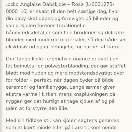
Jocko Anglaise Dåbskjole – Rosa (L-0001278-
0000_10) er skabt til den helt særlige dag, hvor
din baby skal døbes og foreviges på billeder og
video. Kjolen forener traditionelle
håndværksdetaljer som fine broderier og delikate
blonder med moderne materialer, så den både ser
eksklusiv ud og er behagelig for barnet at bære.
Den lange kjole i cremehvid nuance er syet i en
let bomulds- og polyesterblanding, der gør stoffet
blødt mod huden og mere modstandsdygtigt over
for folder – perfekt, når dagen byder på både
ceremoni og familiehygge. Lange ærmer giver
ekstra varme i kirken, mens knaplukningen på
ryggen gør det hurtigt at tage kjolen af og på
uden at forstyrre den lille.
Med sin tidløse stil kan kjolen sagtens gemmes
som et kært minde eller gå i arv til kommende