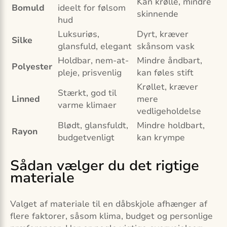
Kan krølle, mindre
Bomuld
ideelt for følsom
skinnende
hud
Luksuriøs,
Dyrt, kræver
Silke
glansfuld, elegant
skånsom vask
Holdbar, nem-at-
Mindre åndbart,
Polyester
pleje, prisvenlig
kan føles stift
Krøllet, kræver
Stærkt, god til
Linned
mere
varme klimaer
vedligeholdelse
Blødt, glansfuldt,
Mindre holdbart,
Rayon
budgetvenligt
kan krympe
Sådan vælger du det rigtige
materiale
Valget af materiale til en dåbskjole afhænger af
flere faktorer, såsom klima, budget og personlige