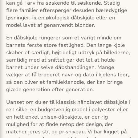
kan gå i arv fra søskende til søskende. Stadig
flere familier efterspørger desuden bæredygtige
løsninger, fx en økologisk dåbskjole eller en
model lavet af genanvendt blonder.
En dåbskjole fungerer som et varigt minde om
barnets første store festlighed. Den lange kjole
skaber et særligt, højtideligt udtryk på billederne,
samtidig med at snittet gør det let at holde
barnet under selve dåbshandlingen. Mange
vælger at få broderet navn og dato i kjolens foer,
så den bliver et familieklenodie, der kan bringe
glæde generation efter generation.
Uanset om du er til klassisk håndlavet dåbskjole i
ren silke, en budgetvenlig model i polyester eller
en helt enkel unisex-dåbskjole, er der rig
mulighed for at finde netop det design, der
matcher jeres stil og prisniveau. Vi har kigget på