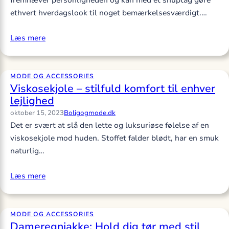
fremhæver personligheden og kan med et snuptag gøre
ethvert hverdagslook til noget bemærkelsesværdigt.…
Læs mere
MODE OG ACCESSORIES
Viskosekjole – stilfuld komfort til enhver
lejlighed
oktober 15, 2023
Boligogmode.dk
Det er svært at slå den lette og luksuriøse følelse af en
viskosekjole mod huden. Stoffet falder blødt, har en smuk
naturlig…
Læs mere
MODE OG ACCESSORIES
Dameregnjakke: Hold dig tør med stil