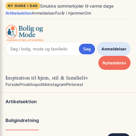
Spring
×
Smukke sommerkjoler til varme dage
NY GUIDE I DAG
til
Artikelsektion
Anmeldelser
Forår i hjemmet
Om
indhold
Anmeldelser
Søg
Nyhedsbrev
Inspiration til hjem, stil & familieliv
Forside
Privatlivspolitik
Instagram
Pinterest
Artikelsektion
Boligindretning