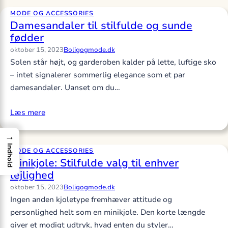
MODE OG ACCESSORIES
Damesandaler til stilfulde og sunde
fødder
oktober 15, 2023
Boligogmode.dk
Solen står højt, og garderoben kalder på lette, luftige sko
– intet signalerer sommerlig elegance som et par
damesandaler. Uanset om du…
Læs mere
→
Indhold
MODE OG ACCESSORIES
Minikjole: Stilfulde valg til enhver
lejlighed
oktober 15, 2023
Boligogmode.dk
Ingen anden kjoletype fremhæver attitude og
personlighed helt som en minikjole. Den korte længde
giver et modigt udtryk, hvad enten du styler…