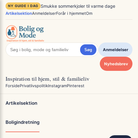
Spring
×
Smukke sommerkjoler til varme dage
NY GUIDE I DAG
til
Artikelsektion
Anmeldelser
Forår i hjemmet
Om
indhold
Anmeldelser
Søg
Nyhedsbrev
Inspiration til hjem, stil & familieliv
Forside
Privatlivspolitik
Instagram
Pinterest
Artikelsektion
Boligindretning