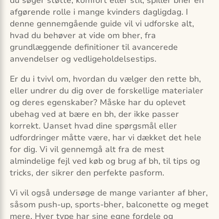
du søger støtte, komfort eller stil, spiller bher en
afgørende rolle i mange kvinders dagligdag. I
denne gennemgående guide vil vi udforske alt,
hvad du behøver at vide om bher, fra
grundlæggende definitioner til avancerede
anvendelser og vedligeholdelsestips.
Er du i tvivl om, hvordan du vælger den rette bh,
eller undrer du dig over de forskellige materialer
og deres egenskaber? Måske har du oplevet
ubehag ved at bære en bh, der ikke passer
korrekt. Uanset hvad dine spørgsmål eller
udfordringer måtte være, har vi dækket det hele
for dig. Vi vil gennemgå alt fra de mest
almindelige fejl ved køb og brug af bh, til tips og
tricks, der sikrer den perfekte pasform.
Vi vil også undersøge de mange varianter af bher,
såsom push-up, sports-bher, balconette og meget
mere. Hver type har sine egne fordele og